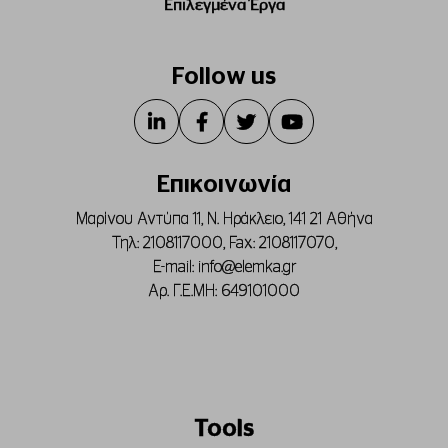
Επιλεγμένα Έργα
Follow us
Επικοινωνία
Μαρίνου Αντύπα 11, Ν. Ηράκλειο, 141 21 Αθήνα
Τηλ:
2108117000
, Fax:
2108117070
,
E-mail:
info@elemka.gr
Αρ. Γ.Ε.ΜΗ: 649101000
Tools