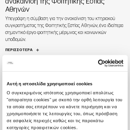
ανακαίνιση της Φοιτητικής Εστίας
Αθηνών
Υπεγράφη η σύμβαση για την ανακαίνιση του κτηριακού
συγκροτήματος της Φοιτητικής Εστίας Αθηνών, ένα ιδιαίτερα
σημαντικό έργο φοιτητικής μέριμνας και κοινωνικών
υποδομών.
ΠΕΡΙΣΣΌΤΕΡΑ
Αυτή η ιστοσελίδα χρησιμοποιεί cookies
10/06/2025
ΟΑΚΑ – Ποδηλατοδρόμιο, εργασίες
Ο συγκεκριμένος ιστότοπος χρησιμοποιεί απολύτως
επισκευής-συντήρησης-στεγάνωσης
"απαραίτητα cookies" με σκοπό την ορθή λειτουργία του
τα οποία σας επιτρέπουν να κάνετε περιήγηση και να
εσωτερικής οροφής & ξύλινης πίστας
χρησιμοποιήσετε τις λειτουργίες του, όπως πρόσβαση
Η ΕΛΕΜΚΑ ανέλαβε τις εργασίες επεμβάσεων ,επισκευών και
σε ασφαλείς περιοχές καθώς και τις παρακάτω
στεγανοποιήσεων στην οροφή και την πίστα του
κατηγορίες προαιρετικών cookies.